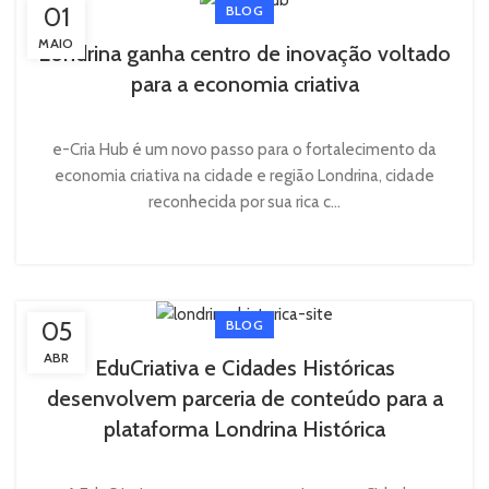
01
BLOG
MAIO
Londrina ganha centro de inovação voltado
para a economia criativa
e-Cria Hub é um novo passo para o fortalecimento da
economia criativa na cidade e região Londrina, cidade
reconhecida por sua rica c...
05
BLOG
ABR
EduCriativa e Cidades Históricas
desenvolvem parceria de conteúdo para a
plataforma Londrina Histórica