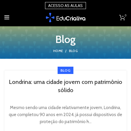
ACESSO AS AULAS
0
Blog
HOME
BLOG
BLOG
Londrina: uma cidade jovem com patrimônio
sólido
Mesmo sendo uma cidade relativamente jovem, Londrina,
que completou 90 anos em 2024, já possui dispositivos de
proteção do patrimônio h...