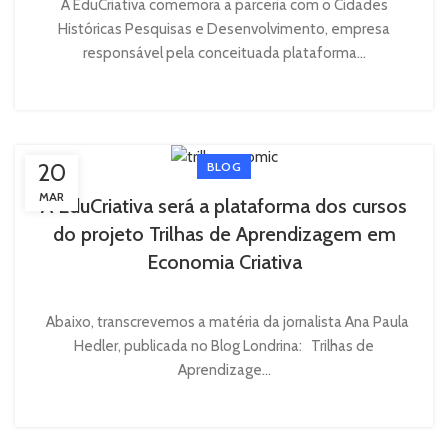
A EduCriativa comemora a parceria com o Cidades
Históricas Pesquisas e Desenvolvimento, empresa
responsável pela conceituada plataforma...
20
BLOG
MAR
A EduCriativa será a plataforma dos cursos
do projeto Trilhas de Aprendizagem em
Economia Criativa
Abaixo, transcrevemos a matéria da jornalista Ana Paula
Hedler, publicada no Blog Londrina: Trilhas de
Aprendizage...