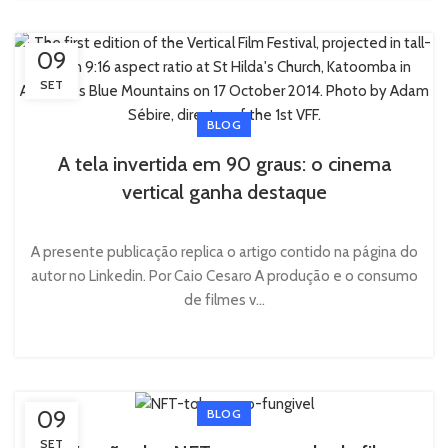
09
SET
BLOG
A tela invertida em 90 graus: o cinema
vertical ganha destaque
A presente publicação replica o artigo contido na página do
autor no Linkedin. Por Caio Cesaro A produção e o consumo
de filmes v...
09
BLOG
SET