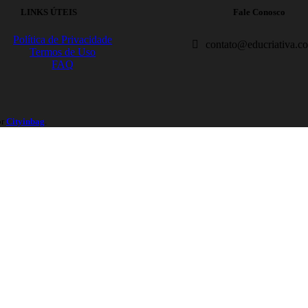
LINKS ÚTEIS
Fale Conosco
Política de Privacidade
contato@educriativa.c
Termos de Uso
FAQ
or
Cityinbag
.