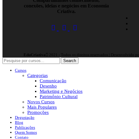
Compartilhamos conhecimento,
conexões, ideias e negócios em Economia
Criativa.
EduCriativa
2021 - Todos os direitos reservados | Desenvolvido p
Search
Cursos
Categorias
Comunicação
Desenho
Marketing e Negócios
Patrimônio Cultural
Novos Cursos
Mais Populares
Promoções
Degustação
Blog
Publicações
Quem Somos
Contato